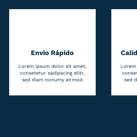
Envio Rápido
Cali
Lorem ipsum dolor sit amet,
Lorem 
consetetur sadipscing elitr,
conset
sed diam nonumy eirmod
sed 