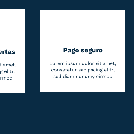
Pago seguro
ertas
Lorem ipsum dolor sit amet,
t amet,
consetetur sadipscing elitr,
 elitr,
sed diam nonumy eirmod
irmod