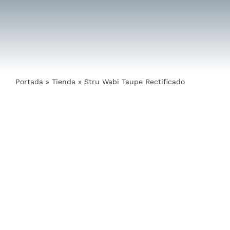
Saltar
al
contenido
Portada
»
Tienda
»
Stru Wabi Taupe Rectificado