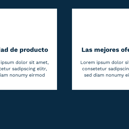
dad de producto
Las mejores of
ipsum dolor sit amet,
Lorem ipsum dolor si
etur sadipscing elitr,
consetetur sadipscing
diam nonumy eirmod
sed diam nonumy e