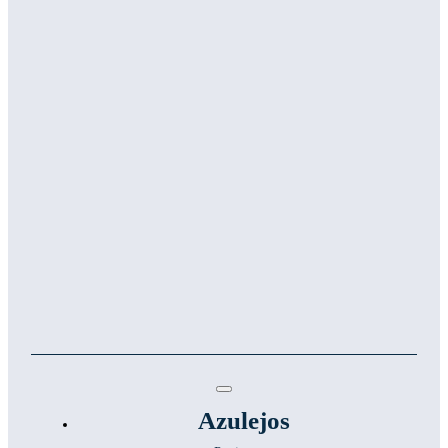
Toggle
Navigation
Azulejos