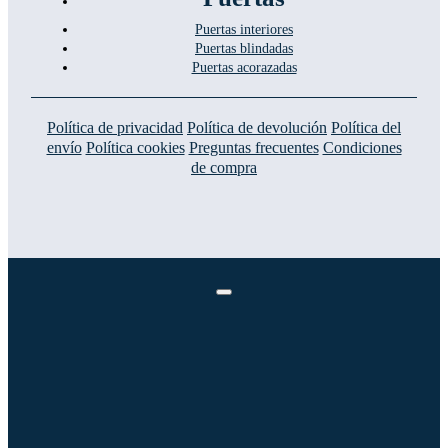
Puertas interiores
Puertas blindadas
Puertas acorazadas
Política de privacidad
Política de devolución
Política del
envío
Política cookies
Preguntas frecuentes
Condiciones
de compra
Toggle
Navigation