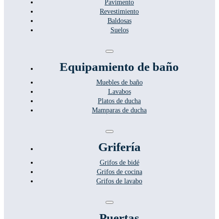
Pavimento
Revestimiento
Baldosas
Suelos
Toggle
Navigation
Equipamiento de baño
Muebles de baño
Lavabos
Platos de ducha
Mamparas de ducha
Toggle
Navigation
Grifería
Grifos de bidé
Grifos de cocina
Grifos de lavabo
Toggle
Navigation
Puertas