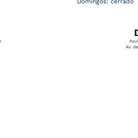
Domingos: cerrado
m
Azu
Av. d