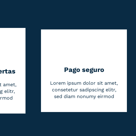
Pago seguro
ertas
Lorem ipsum dolor sit amet,
t amet,
consetetur sadipscing elitr,
 elitr,
sed diam nonumy eirmod
irmod