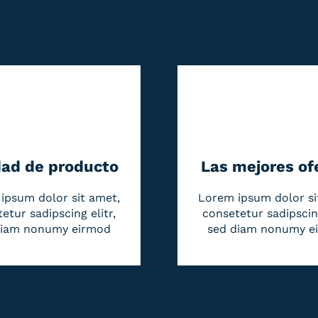
dad de producto
Las mejores of
ipsum dolor sit amet,
Lorem ipsum dolor si
etur sadipscing elitr,
consetetur sadipscing
diam nonumy eirmod
sed diam nonumy e