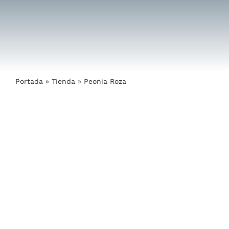
Saltar
al
contenido
Portada
»
Tienda
»
Peonia Roza