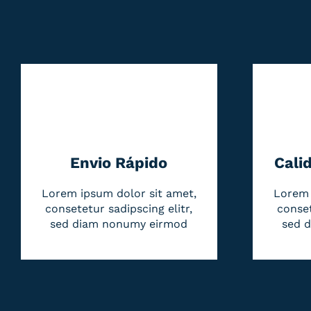
Envio Rápido
Cali
Lorem ipsum dolor sit amet,
Lorem 
consetetur sadipscing elitr,
conset
sed diam nonumy eirmod
sed 