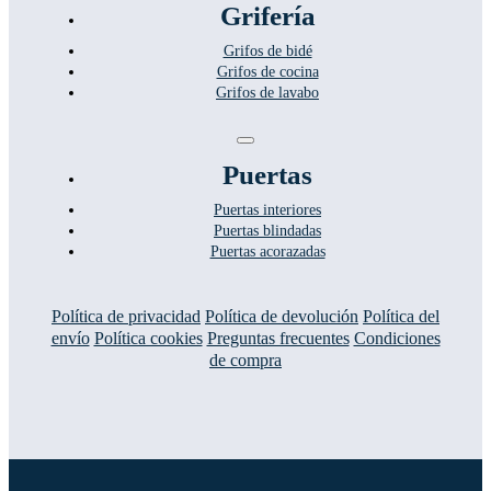
Navigation
Grifería
Grifos de bidé
Grifos de cocina
Grifos de lavabo
Toggle
Navigation
Puertas
Puertas interiores
Puertas blindadas
Puertas acorazadas
Política de privacidad
Política de devolución
Política del
envío
Política cookies
Preguntas frecuentes
Condiciones
de compra