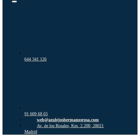
Toggle
Navigation
644 341 126
91 609 68 65
web@azulejoshermanosrosa.com
Av. de los Rosales, Km. 2.200, 28021
Madrid