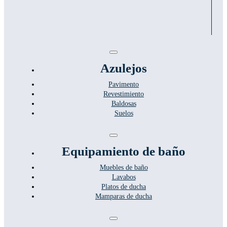
Toggle
Navigation
Azulejos
Pavimento
Revestimiento
Baldosas
Suelos
Toggle
Navigation
Equipamiento de baño
Muebles de baño
Lavabos
Platos de ducha
Mamparas de ducha
Toggle