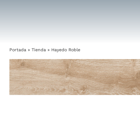
Saltar
al
contenido
Portada
»
Tienda
»
Hayedo Roble