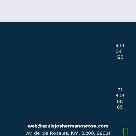
644
341
126
91
609
68
65
web@azulejoshermanosrosa.com
Av. de los Rosales, Km. 2.200, 28021