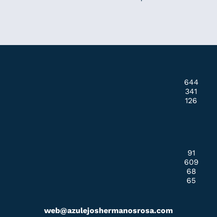
644
341
126
91
609
68
65
web@azulejoshermanosrosa.com