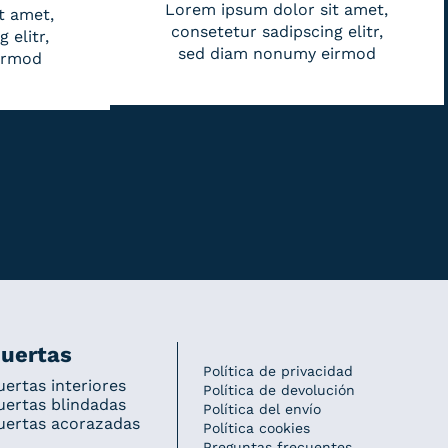
Lorem ipsum dolor sit amet,
t amet,
consetetur sadipscing elitr,
 elitr,
sed diam nonumy eirmod
irmod
uertas
Política de privacidad
uertas interiores
Política de devolución
uertas blindadas
Política del envío
uertas acorazadas
Política cookies
Preguntas frecuentes