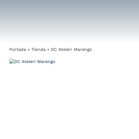
Saltar
al
contenido
Portada
»
Tienda
»
DC Ateleri Marengo