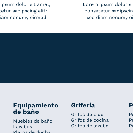
ipsum dolor sit amet,
Lorem ipsum dolor si
etur sadipscing elitr,
consetetur sadipscing
diam nonumy eirmod
sed diam nonumy e
Equipamiento
Grifería
P
de baño
Grifos de bidé
P
Grifos de cocina
P
Muebles de baño
Grifos de lavabo
P
Lavabos
Platos de ducha