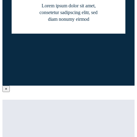
Lorem ipsum dolor sit amet,
consetetur sadipscing elitr, sed
diam nonumy eirmod
Close
×
product
quick
view