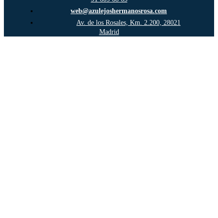
web@azulejoshermanosrosa.com
Av. de los Rosales, Km. 2.200, 28021
Madrid
Ir
a
Arriba