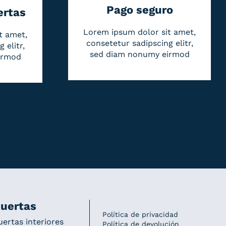
Pago seguro
ertas
Lorem ipsum dolor sit amet,
t amet,
consetetur sadipscing elitr,
 elitr,
sed diam nonumy eirmod
irmod
uertas
Política de privacidad
uertas interiores
Política de devolución