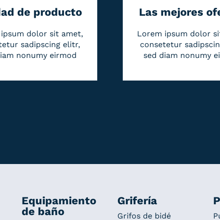
dad de producto
Las mejores of
ipsum dolor sit amet,
Lorem ipsum dolor si
etur sadipscing elitr,
consetetur sadipscing
diam nonumy eirmod
sed diam nonumy e
Equipamiento
Grifería
P
de baño
Grifos de bidé
P