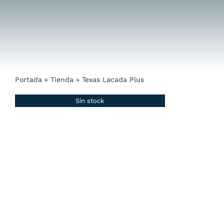
Saltar
al
contenido
Portada
»
Tienda
»
Texas Lacada Plus
Sin stock