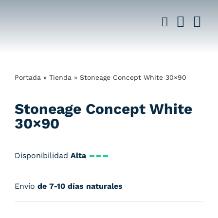
Saltar
al
contenido
Portada
»
Tienda
»
Stoneage Concept White 30×90
Stoneage Concept White
30×90
Disponibilidad
Alta
Envío
de 7-10 días naturales