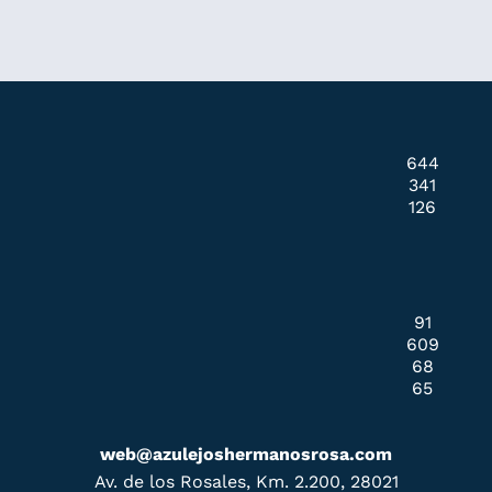
644
341
126
91
609
68
65
web@azulejoshermanosrosa.com
Av. de los Rosales, Km. 2.200, 28021