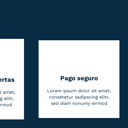
Pago seguro
ertas
Lorem ipsum dolor sit amet,
t amet,
consetetur sadipscing elitr,
 elitr,
sed diam nonumy eirmod
irmod