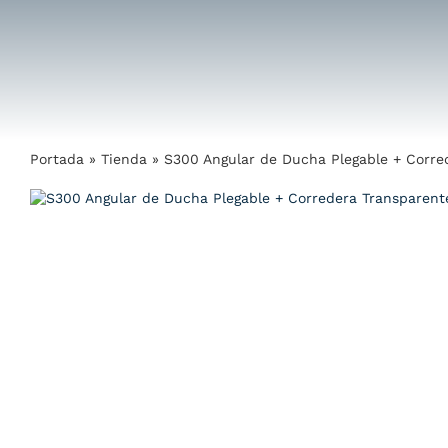
Saltar
al
contenido
Portada
»
Tienda
»
S300 Angular de Ducha Plegable + Corre