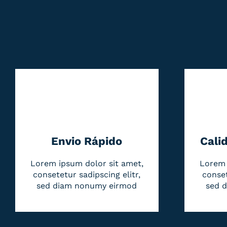
Envio Rápido
Cali
Lorem ipsum dolor sit amet,
Lorem 
consetetur sadipscing elitr,
conset
sed diam nonumy eirmod
sed 