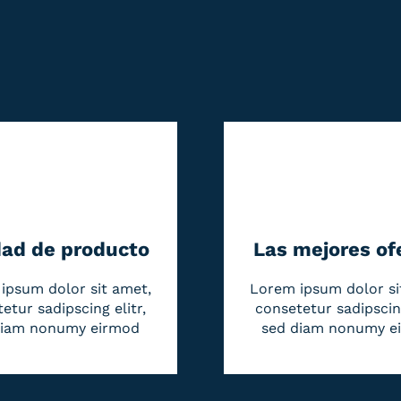
dad de producto
Las mejores of
ipsum dolor sit amet,
Lorem ipsum dolor si
etur sadipscing elitr,
consetetur sadipscing
diam nonumy eirmod
sed diam nonumy e