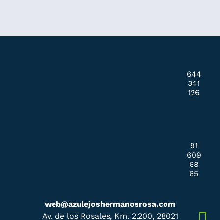
644
341
126
91
609
68
65
web@azulejoshermanosrosa.com
Av. de los Rosales, Km. 2.200, 28021