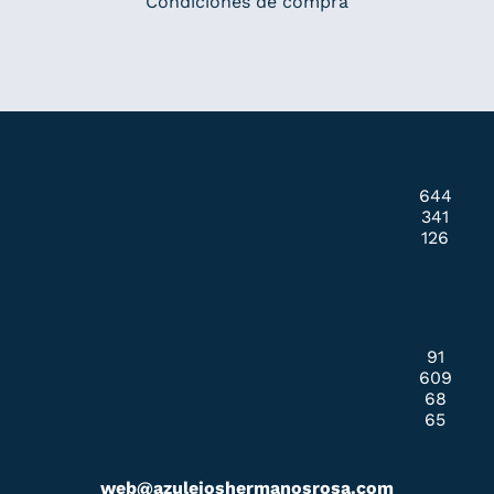
Condiciones de compra
644
341
126
91
609
68
65
web@azulejoshermanosrosa.com