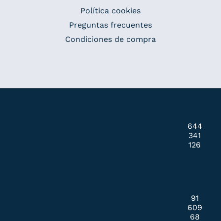
Política cookies
Preguntas frecuentes
Condiciones de compra
644
341
126
91
609
68