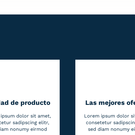
dad de producto
Las mejores of
ipsum dolor sit amet,
Lorem ipsum dolor si
etur sadipscing elitr,
consetetur sadipscing
diam nonumy eirmod
sed diam nonumy e