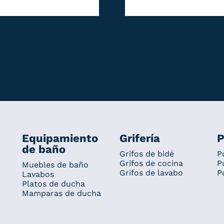
Equipamiento
Grifería
P
de baño
Grifos de bidé
P
Grifos de cocina
P
Muebles de baño
Grifos de lavabo
P
Lavabos
Platos de ducha
Mamparas de ducha