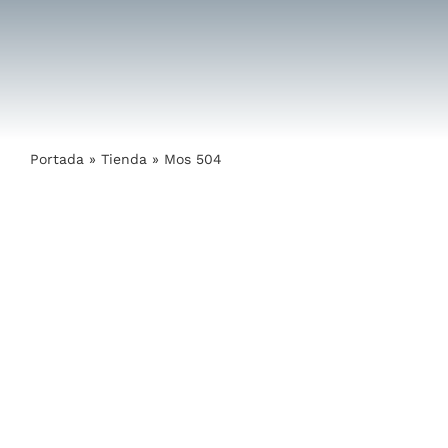
Saltar
al
contenido
Portada
»
Tienda
»
Mos 504