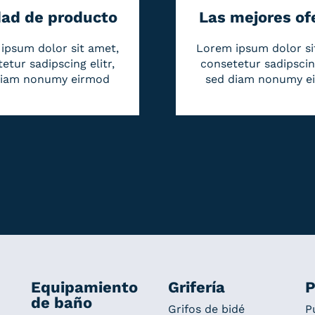
dad de producto
Las mejores of
ipsum dolor sit amet,
Lorem ipsum dolor si
etur sadipscing elitr,
consetetur sadipscing
diam nonumy eirmod
sed diam nonumy e
Equipamiento
Grifería
P
de baño
Grifos de bidé
P