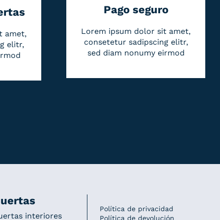
Pago seguro
ertas
Lorem ipsum dolor sit amet,
t amet,
consetetur sadipscing elitr,
 elitr,
sed diam nonumy eirmod
irmod
uertas
Política de privacidad
uertas interiores
Política de devolución