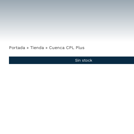
Saltar
al
contenido
Portada
»
Tienda
»
Cuenca CPL Plus
Sin stock