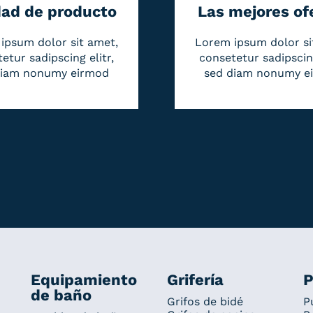
dad de producto
Las mejores of
ipsum dolor sit amet,
Lorem ipsum dolor si
etur sadipscing elitr,
consetetur sadipscing
diam nonumy eirmod
sed diam nonumy e
Equipamiento
Grifería
P
de baño
Grifos de bidé
P