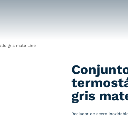
do gris mate Line
Conjunt
termost
gris mat
Rociador de acero inoxidable 