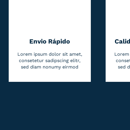
Envio Rápido
Cali
Lorem ipsum dolor sit amet,
Lorem 
consetetur sadipscing elitr,
conset
sed diam nonumy eirmod
sed 