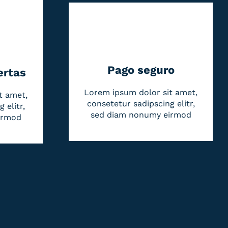
Pago seguro
ertas
Lorem ipsum dolor sit amet,
t amet,
consetetur sadipscing elitr,
 elitr,
sed diam nonumy eirmod
irmod