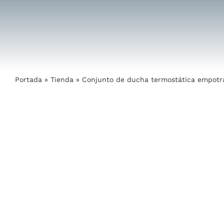
Saltar
al
contenido
Portada
»
Tienda
»
Conjunto de ducha termostática empotra