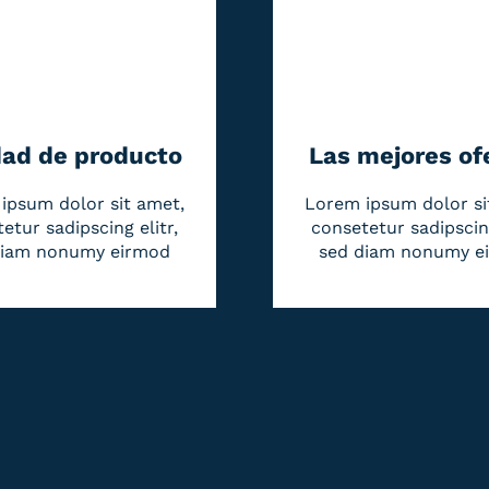
dad de producto
Las mejores of
ipsum dolor sit amet,
Lorem ipsum dolor si
etur sadipscing elitr,
consetetur sadipscing
diam nonumy eirmod
sed diam nonumy e