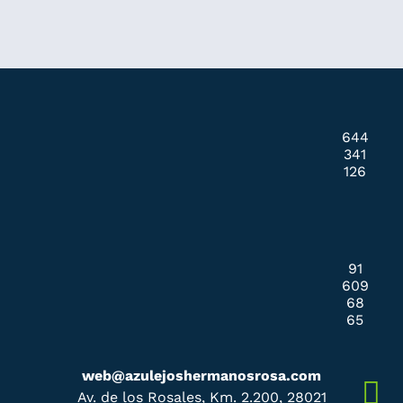
644
341
126
91
609
68
65
web@azulejoshermanosrosa.com
Av. de los Rosales, Km. 2.200, 28021