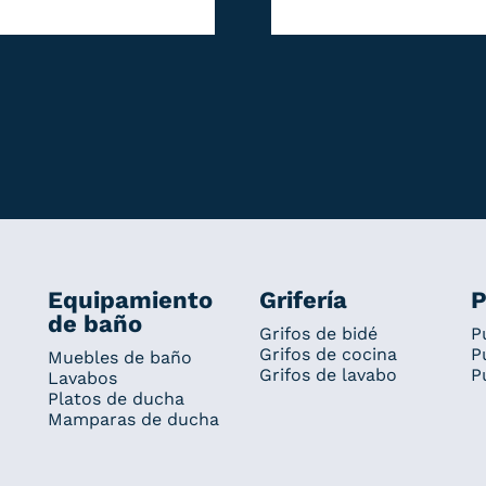
Equipamiento
Grifería
P
de baño
Grifos de bidé
P
Grifos de cocina
P
Muebles de baño
Grifos de lavabo
P
Lavabos
Platos de ducha
Mamparas de ducha