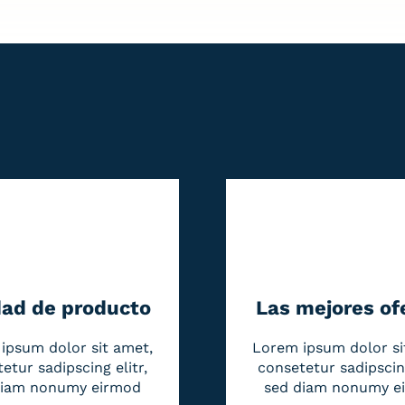
dad de producto
Las mejores of
ipsum dolor sit amet,
Lorem ipsum dolor si
etur sadipscing elitr,
consetetur sadipscing
diam nonumy eirmod
sed diam nonumy e