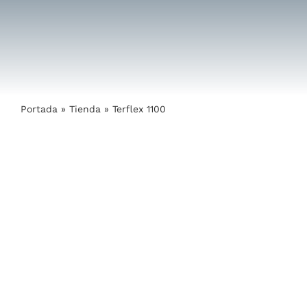
Saltar
al
contenido
Portada
»
Tienda
»
Terflex 1100