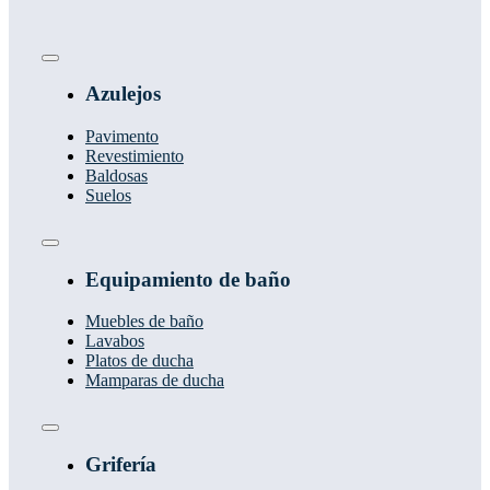
Toggle
Navigation
Azulejos
Pavimento
Revestimiento
Baldosas
Suelos
Toggle
Navigation
Equipamiento de baño
Muebles de baño
Lavabos
Platos de ducha
Mamparas de ducha
Toggle
Navigation
Grifería