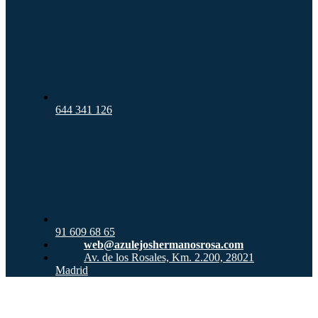
644 341 126
91 609 68 65
web@azulejoshermanosrosa.com
Av. de los Rosales, Km. 2.200, 28021
Madrid
Ir
a