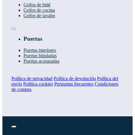
Grifos de bidé
Grifos de cocina
Grifos de lavabo
Toggle
Navigation
Puertas
Puertas interiores
Puertas blindadas
Puertas acorazadas
Política de privacidad
Política de devolución
Política del
envío
Política cookies
Preguntas frecuentes
Condiciones
de compra
Toggle
Navigation