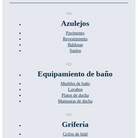
Toggle
Navigation
Azulejos
Pavimento
Revestimiento
Baldosas
Suelos
Toggle
Navigation
Equipamiento de baño
Muebles de baño
Lavabos
Platos de ducha
Mamparas de ducha
Toggle
Navigation
Grifería
Grifos de bidé