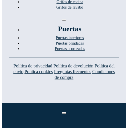
Grifos de cocina
Grifos de lavabo
Toggle
Navigation
Puertas
Puertas interiores
Puertas blindadas
Puertas acorazadas
Política de privacidad
Política de devolución
Política del
envío
Política cookies
Preguntas frecuentes
Condiciones
de compra
Toggle
Navigation