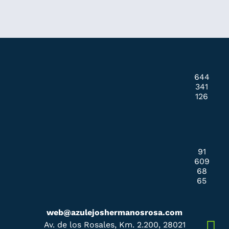
644
341
126
91
609
68
65
web@azulejoshermanosrosa.com
Av. de los Rosales, Km. 2.200, 28021