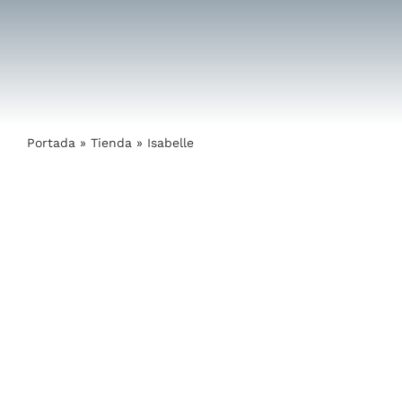
Saltar
al
contenido
Portada
»
Tienda
»
Isabelle