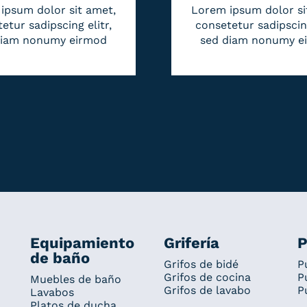
ipsum dolor sit amet,
Lorem ipsum dolor si
etur sadipscing elitr,
consetetur sadipscing
diam nonumy eirmod
sed diam nonumy e
Equipamiento
Grifería
P
de baño
Grifos de bidé
P
Grifos de cocina
P
Muebles de baño
Grifos de lavabo
P
Lavabos
Platos de ducha