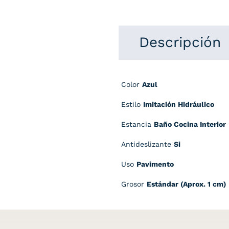
Descripción
Color
Azul
Estilo
Imitación Hidráulico
Estancia
Baño Cocina Interior
Antideslizante
Si
Uso
Pavimento
Grosor
Estándar (Aprox. 1 cm)