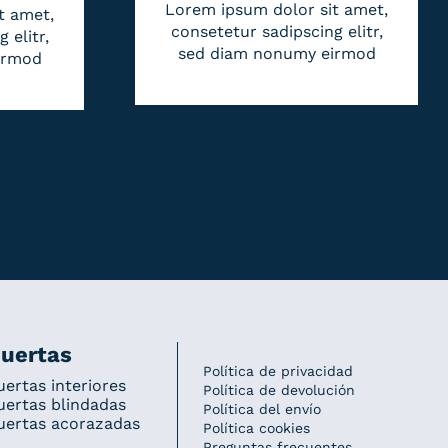
Lorem ipsum dolor sit amet,
t amet,
consetetur sadipscing elitr,
 elitr,
sed diam nonumy eirmod
irmod
uertas
Política de privacidad
uertas interiores
Política de devolución
uertas blindadas
Política del envío
uertas acorazadas
Política cookies
Preguntas frecuentes