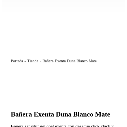
Portada
»
Tienda
»
Bañera Exenta Duna Blanco Mate
Bañera Exenta Duna Blanco Mate
Bañera sanydur gel coat exenta con desagüe click-clack y