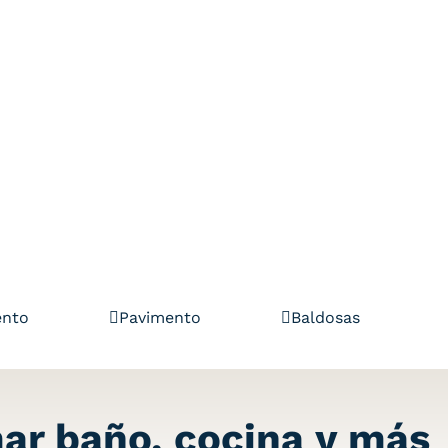
ento
Pavimento
Baldosas
ar baño, cocina y más