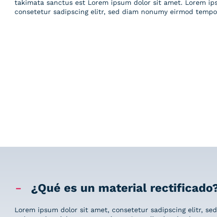
takimata sanctus est Lorem ipsum dolor sit amet. Lorem ip
consetetur sadipscing elitr, sed diam nonumy eirmod tempo
Serie
Serie
Urban
Serie
Terra
Serie
Havana
Hihgland
¿Qué es un material rectificado
Lorem ipsum dolor sit amet, consetetur sadipscing elitr, s