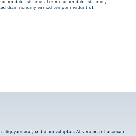
ipsum dolor sit amet. Lorem ipsum dolor sit amet,
, sed diam nonumy eirmod tempor invidunt ut
Serie
Serie
Windsor
Serie
Cuban
Serie
Dyroy
Sonar
a aliquyam erat, sed diam voluptua. At vero eos et accusam