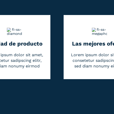
dad de producto
Las mejores of
ipsum dolor sit amet,
Lorem ipsum dolor si
etur sadipscing elitr,
consetetur sadipscing
diam nonumy eirmod
sed diam nonumy e