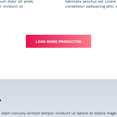
sum dolor sit amet,
takimata sanctus est Lorem 
r invidunt ut
consetetur sadipscing elitr
Serie
Serie
Serie
Serie
Serie
Serie
Rainbow
Lahore
Fontenay
Serie
Serie
Serie
Sahn
Riad
Ocean
Serie
Serie
Serie
Casablanca
Industry
Columbus
Pasadena
Poitiers
Calm
LOAD MORE PRODUCTOS
?
ed diam nonumy eirmod tempor invidunt ut labore et dolore magn