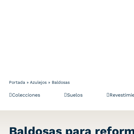
Portada
»
Azulejos
»
Baldosas
Colecciones
Suelos
Revestimi
Baldosas para reform